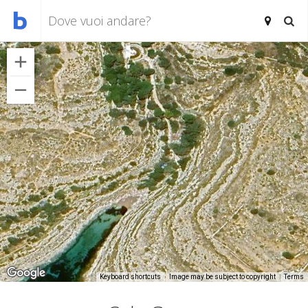
Keyboard shortcuts
Image may be subject to copyright
Terms