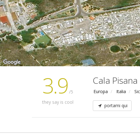
3.9
Cala Pisana
Europa
Italia
Sic
/5
they say is cool
portami qui