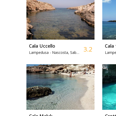
Cala Uccello
Cala 
3.2
Lampedusa -
Nascosta, Sabbia
Lampe
Cala Maluk
Grot