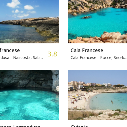
francese
Cala Francese
3.8
dusa -
Nascosta, Sabbia
Cala Francese -
Rocce, Snorkeling
tacce Lampedusa
Guitgia