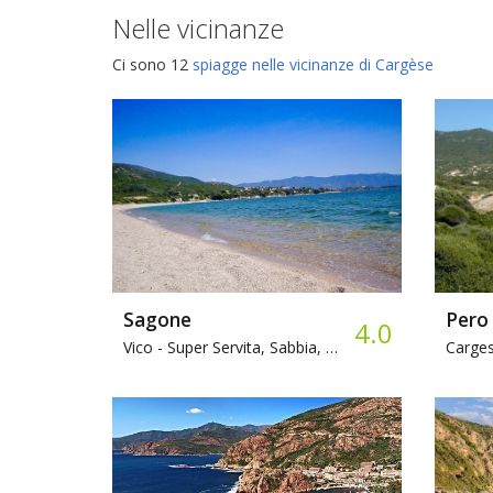
Nelle vicinanze
Ci sono 12
spiagge nelle vicinanze di Cargèse
Sagone
Pero
4.0
Vico -
Super Servita, Sabbia, Bar
Carges