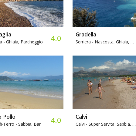
aglia
Gradella
4.0
a -
Ghiaia, Parcheggio
Serriera -
Nascosta, Ghiaia, Bar
 Pollo
Calvi
4.0
i-Ferro -
Sabbia, Bar
Calvi -
Super Servita, Sabbia, Bar