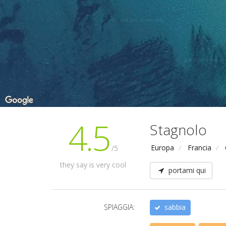
4.5
Stagnolo
Europa
Francia
/5
they say is very cool
portami qui
SPIAGGIA:
sabbia