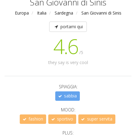
San Giovanni di Sinis
Europa
Italia
Sardegna
San Giovanni di Sinis
portami qui
4.6
/5
they say is very cool
SPIAGGIA:
sabbia
MOOD:
fashion
sportivo
super servita
PLUS: