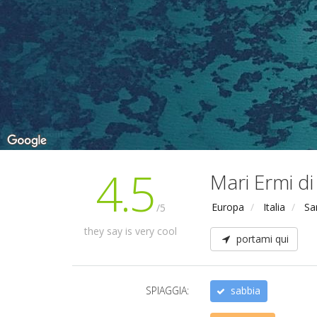
4.5
Mari Ermi d
Europa
Italia
Sa
/5
they say is very cool
portami qui
SPIAGGIA:
sabbia