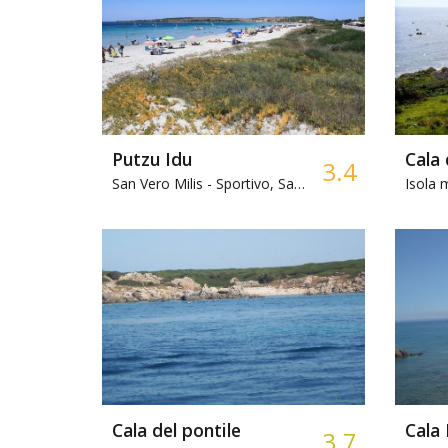
Putzu Idu
Cala 
3.4
San Vero Milis -
Sportivo, Sabbia, Ristorante
Isola m
Cala del pontile
Cala
3.7