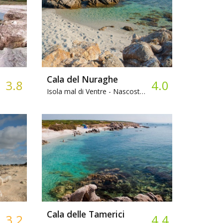
Cala del Nuraghe
3.8
4.0
Isola mal di Ventre -
Nascosta, Ciottoli
Cala delle Tamerici
3.2
4.4