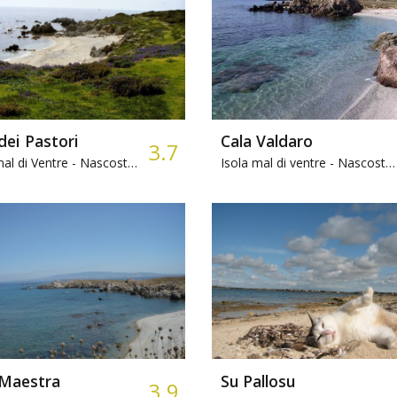
dei Pastori
Cala Valdaro
3.7
al di Ventre -
Nascosta, Sabbia, Snorkeling
Isola mal di ventre -
Nascosta, Sabbia
 Maestra
Su Pallosu
3.9