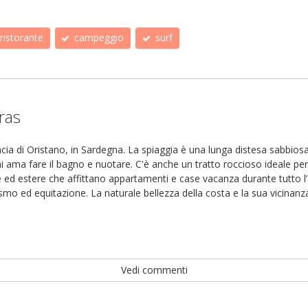
ristorante
campeggio
surf
ras
ncia di Oristano, in Sardegna. La spiaggia è una lunga distesa sabbiosa
ama fare il bagno e nuotare. C'è anche un tratto roccioso ideale per i 
e ed estere che affittano appartamenti e case vacanza durante tutto l’
mo ed equitazione. La naturale bellezza della costa e la sua vicinanz
Vedi commenti