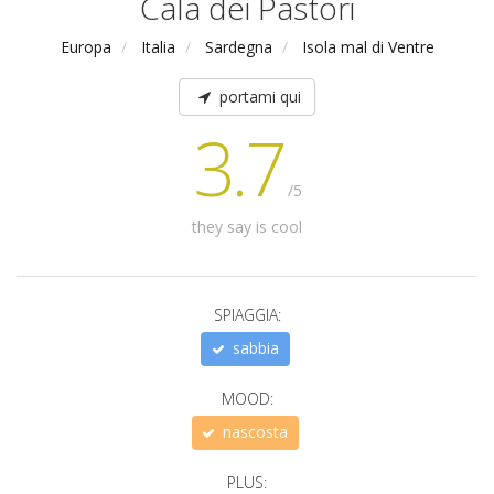
Cala dei Pastori
Europa
Italia
Sardegna
Isola mal di Ventre
portami qui
3.7
/5
they say is cool
SPIAGGIA:
sabbia
MOOD:
nascosta
PLUS: