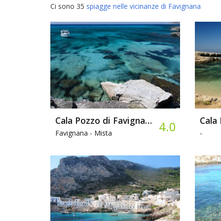
Ci sono 35
spiagge nelle vicinanze di Favignana
Cala Pozzo di Favignana
4.0
Favignana -
Mista
-