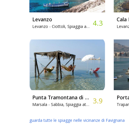
Levanzo
Cala
4.3
Levanzo -
Ciottoli, Spiaggia attrezzata
Levanz
Punta Tramontana di Marsala
3.9
Marsala -
Sabbia, Spiaggia attrezzata
Trapan
guarda tutte le spiagge nelle vicinanze di Favignana