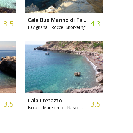
Cala Bue Marino di Favignana
3.5
4.3
Favignana -
Rocce, Snorkeling
Cala Cretazzo
3.5
3.5
Isola di Marettimo -
Nascosta, Ciottoli