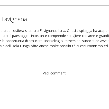
i Favignana
ile area costiera situata a Favignana, Italia. Questa spiaggia ha acq
minato. Il paesaggio circostante comprende scogliere calcaree e grand
 le opportunità di praticare snorkeling o immersioni subacquee avventu
rale dell'Isola Lunga offre anche molte possibilità di escursionismo ed
Vedi commenti