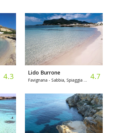
Lido Burrone
4.3
4.7
Favignana -
Sabbia, Spiaggia attrezzata