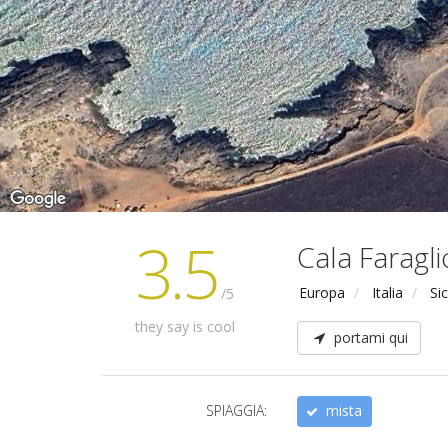
3.5
Cala Faragli
Europa
Italia
Sic
/5
they say is cool
portami qui
SPIAGGIA:
mista