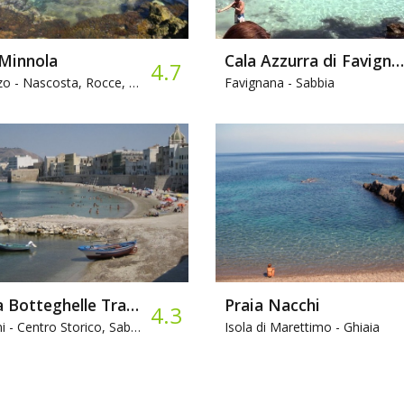
 Minnola
Cala Azzurra di Favignana
4.7
o -
Nascosta, Rocce, Snorkeling
Favignana -
Sabbia
Porta Botteghelle Trapani
Praia Nacchi
4.3
i -
Centro Storico, Sabbia
Isola di Marettimo -
Ghiaia