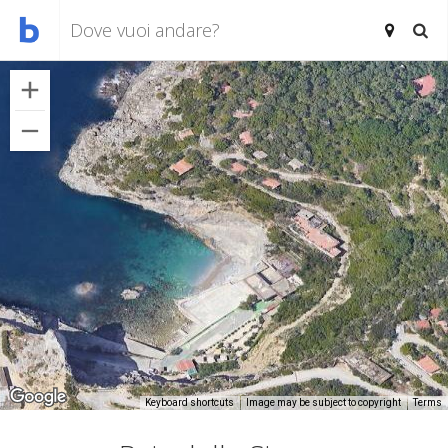
Keyboard shortcuts
Image may be subject to copyright
Terms