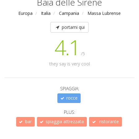
Baia delle Sirene
Europa
Italia
Campania
Massa Lubrense
portami qui
4.1
/5
they say is very cool
SPIAGGIA:
rocce
PLUS:
bar
spiaggia attrezzata
ristorante