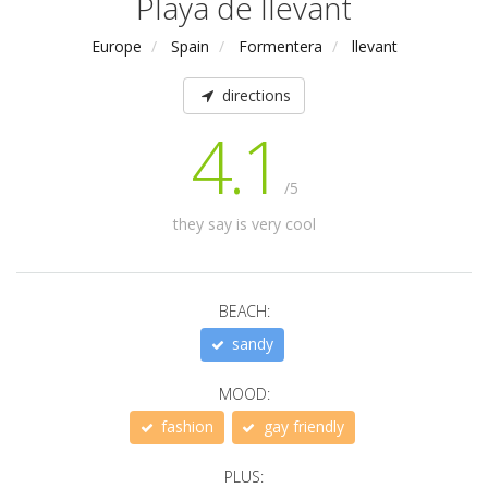
Playa de llevant
Europe
Spain
Formentera
llevant
directions
4.1
/5
they say is very cool
BEACH:
sandy
MOOD:
fashion
gay friendly
PLUS: