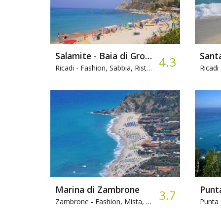
Salamite - Baia di Grotticelle
Sant
4.3
Ricadi -
Fashion, Sabbia, Ristorante
Ricadi 
Marina di Zambrone
Punt
3.7
Zambrone -
Fashion, Mista, Ristorante
Punta