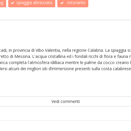
ng
spiaggia attrezzata
ristorante
i, in provincia di Vibo Valentia, nella regione Calabria. La spiaggia si
etto di Messina. L'acqua cristallina ed i fondali ricchi di flora e fau
anca completa l'atmosfera idilliaca mentre le palme da cocco creano la
i alcuni dei migliori siti d’immersione presenti sulla costa calabrese
Vedi commenti