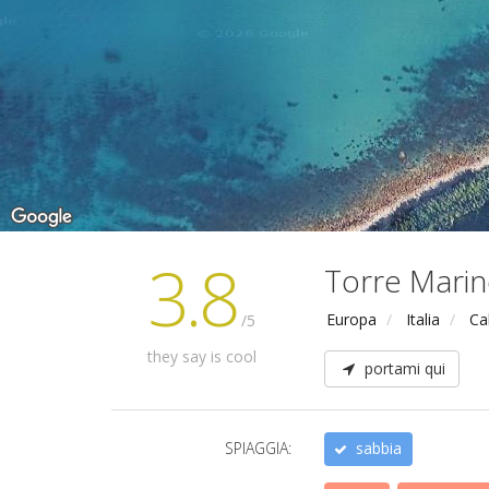
3.8
Torre Mari
Europa
Italia
Ca
/5
they say is cool
portami qui
SPIAGGIA:
sabbia