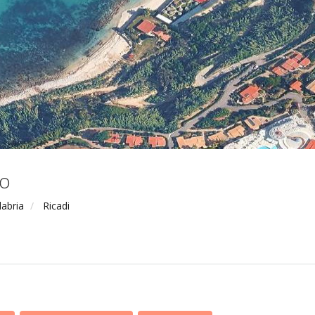
no
labria
Ricadi