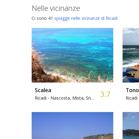
Nelle vicinanze
Ci sono 41
spiagge nelle vicinanze di Ricadi
Scalea
Tono
3.7
Ricadi -
Nascosta, Mista, Snorkeling
Ricadi 