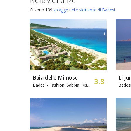
Nelle vicinanze
Ci sono 139
spiagge nelle vicinanze di Badesi
Baia delle Mimose
Li ju
3.8
Badesi -
Fashion, Sabbia, Ristorante
Badesi