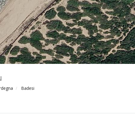
u
rdegna
Badesi