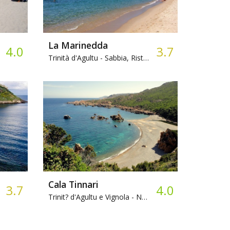
La Marinedda
4.0
3.7
Trinità d'Agultu -
Sabbia, Ristorante
Cala Tinnari
3.7
4.0
Trinit? d'Agultu e Vignola -
Nascosta, Sabbia