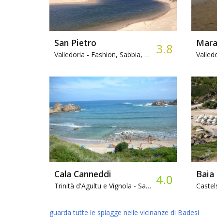
San Pietro
Marag
3.8
Valledoria -
Fashion, Sabbia, Ristorante
Valledo
Cala Canneddi
Baia
4.0
Trinità d'Agultu e Vignola -
Sabbia, Ristorante
Castel
guarda tutte le spiagge nelle vicinanze di Badesi