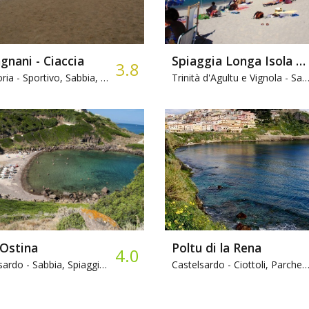
nani - Ciaccia
Spiaggia Longa Isola Rossa o Rinagghiu
3.8
ria -
Sportivo, Sabbia, Campeggio
Trinità d'Agultu e Vignola -
Sabbia, Ristorante
 Ostina
Poltu di la Rena
4.0
sardo -
Sabbia, Spiaggia attrezzata
Castelsardo -
Ciottoli, Parcheggio