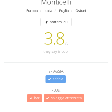
Monticelli
Europa
Italia
Puglia
Ostuni
portami qui
3.8
/5
they say is cool
SPIAGGIA:
sabbia
PLUS:
bar
spiaggia attrezzata