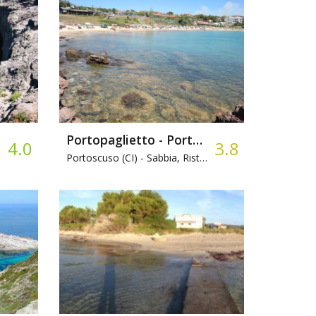
Portopaglietto - Portupaleddu
4.0
3.8
Rocce, Accesso Via Mare
Portoscuso (CI) -
Sabbia, Ristorante