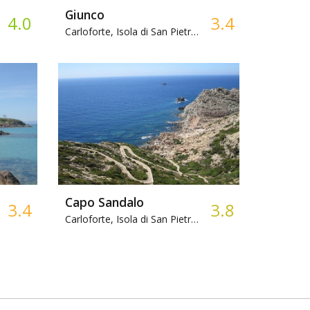
Giunco
4.0
3.4
Rocce, Trekking
Carloforte, Isola di San Pietro -
Ghiaia
Capo Sandalo
3.4
3.8
Sabbia, Snorkeling
Carloforte, Isola di San Pietro -
Rocce, Camper