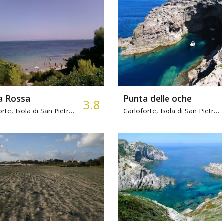
a Rossa
Punta delle oche
3.8
Carloforte, Isola di San Pietro -
Ghiaia, Ristorante
Carloforte, Isola di San Pietro -