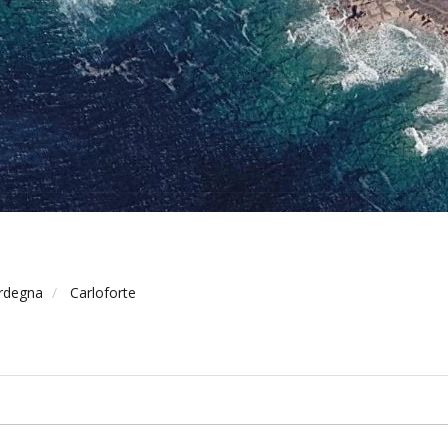
rdegna
Carloforte