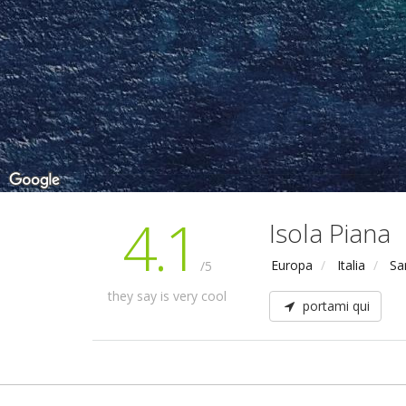
4.1
Isola Piana
Europa
Italia
Sa
/5
they say is very cool
portami qui