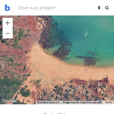
Keyboard shortcuts
Image may be subject to copyright
Terms