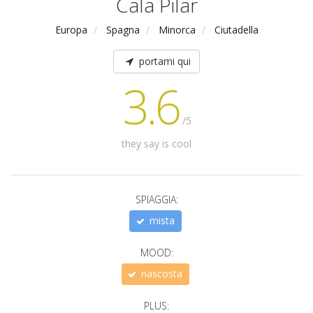
Cala Pilar
Europa
Spagna
Minorca
Ciutadella
portami qui
3.6
/5
they say is cool
SPIAGGIA:
mista
MOOD:
nascosta
PLUS: