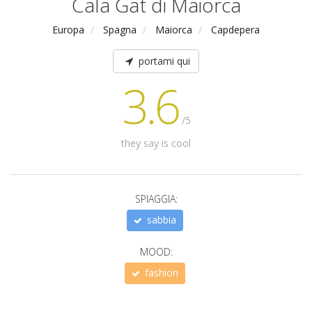
Cala Gat di Maiorca
Europa
Spagna
Maiorca
Capdepera
portami qui
3.6
/5
they say is cool
SPIAGGIA:
sabbia
MOOD:
fashion