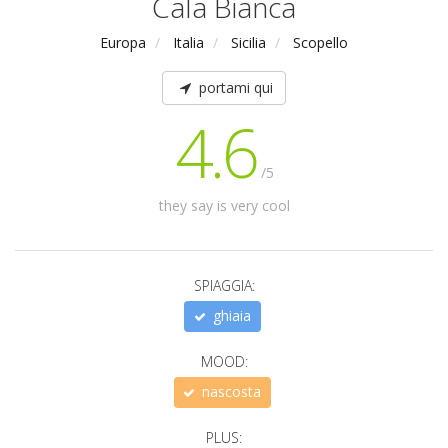
Cala Bianca
Europa
Italia
Sicilia
Scopello
portami qui
4.6
/5
they say is very cool
SPIAGGIA:
ghiaia
MOOD:
nascosta
PLUS: