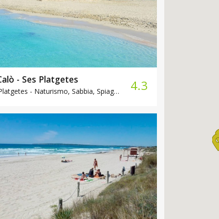
Calò - Ses Platgetes
4.3
Platgetes -
Naturismo, Sabbia, Spiaggia attrezzata