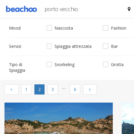
Mood
Nascosta
Fashion
Servizi
Spiaggia attrezzata
Bar
Tipo di
Snorkeling
Grotta
Spiaggia
…
Previous
Next
1
2
3
6